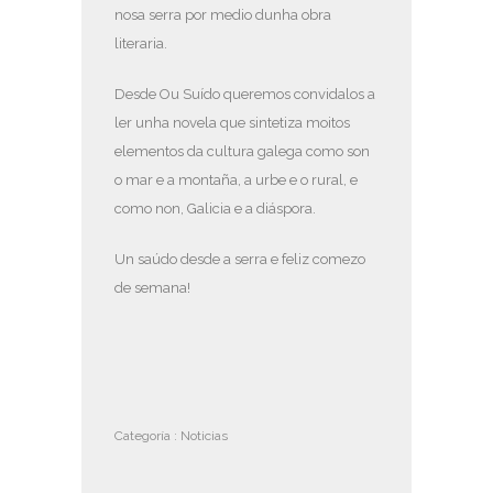
nosa serra por medio dunha obra
literaria.
Desde Ou Suído queremos convidalos a
ler unha novela que sintetiza moitos
elementos da cultura galega como son
o mar e a montaña, a urbe e o rural, e
como non, Galicia e a diáspora.
Un saúdo desde a serra e feliz comezo
de semana!
Categoría :
Noticias