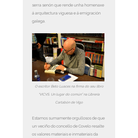
serra senón que rende unha homenaxe
á arquitectura viguesa e á emigración
galega.
O escritor Beto Luaces na firma do seu libro
“VICVS. Un lugar do común” na Librería
Cartabón de Vigo
Estamos sumamente orgullosos de que
un veciño do concello de Covelo resalte
os valores materiais e inmateriais da