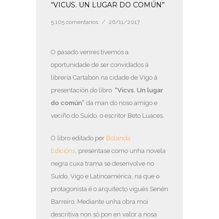
“VICUS. UN LUGAR DO COMÚN”
5.105 comentarios
/
26/11/2017
O pasado venres tivemos a
oportunidade de ser convidados á
librería Cartabón na cidade de Vigo á
presentación do libro
“Vicvs. Un lugar
do común”
da man do noso amigo e
veciño do Suído, o escritor Beto Luaces.
O libro editado por
Bolanda
Edicións
,
preséntase como unha novela
negra cuxa trama se desenvolve no
Suído, Vigo e Latinoamérica, na que o
protagonista é o arquitecto vigués Senén
Barreiro. Mediante unha obra moi
descritiva non só pon en valor a nosa