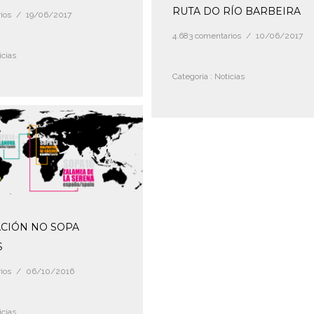
RUTA DO RÍO BARBEIRA
ios
/
19/06/2017
4.683 comentarios
/
10/06/2017
cias
Categoría :
Noticias
CIÓN NO SOPA
S
ios
/
06/10/2016
cias