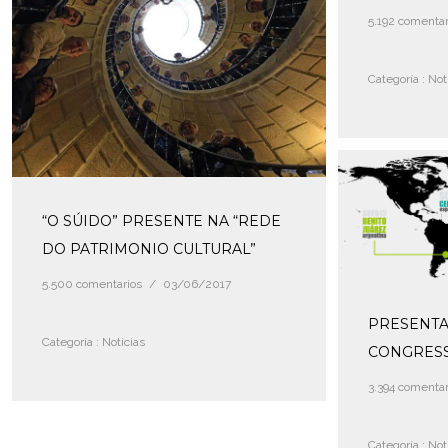
5.192 comentar
Categoría :
Noti
“O SÚIDO” PRESENTE NA “REDE
DO PATRIMONIO CULTURAL”
5.500 comentarios
/
03/06/2017
PRESENTA
Categoría :
Noticias
CONGRES
3.394 comentar
Categoría :
Noti