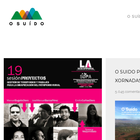
O SU
O SUIDO 
XORNADAS
5.045 comenta